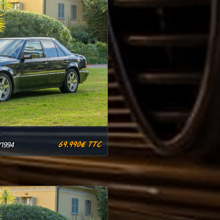
8
69.990€ TTC
/1994