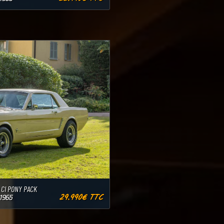
 CI PONY PACK
29.990€ TTC
1965