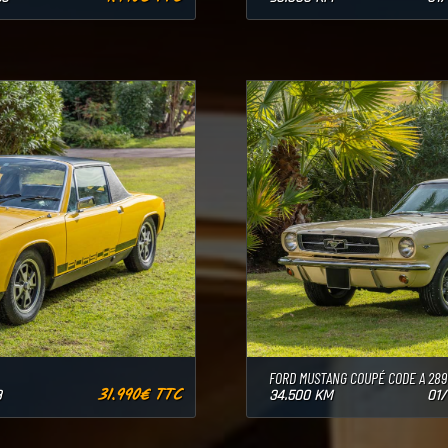
FORD MUSTANG COUPÉ CODE A 289
31.990€ TTC
3
34.500 KM
01/