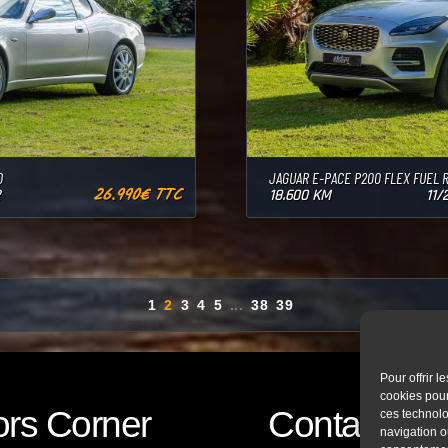
O
JAGUAR E-PACE P200 FLEX FUEL 
26.990€ TTC
18.600 KM
11/
Pour offrir 
cookies pour
rs Corner
Contact
ces technolo
navigation ou