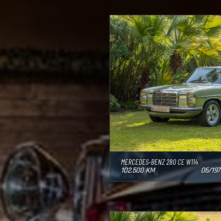
MERCEDES-BENZ 280 CE W114
102.500 KM
06/197