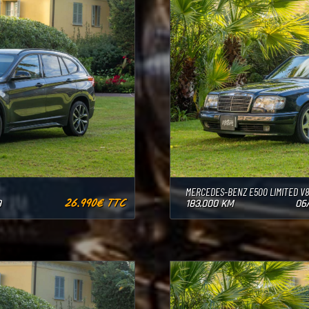
MERCEDES-BENZ E500 LIMITED V
26.990€ TTC
9
183.000 KM
06