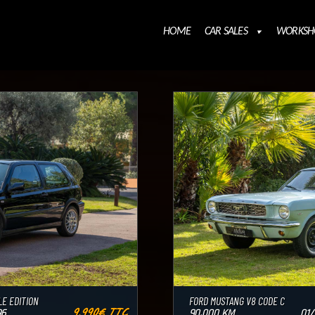
HOME
CAR SALES
WORKSH
LE EDITION
FORD MUSTANG V8 CODE C
9.990€ TTC
96
90.000 KM
01/